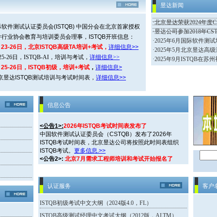
昱达新闻
·
北京昱达荣获2024年度
软件测试认证委员会(ISTQB) 中国分会在北京首家授权
·
昱达公司参加2018年C
行业协会教育与培训委员会理事，ISTQB开班信息：
·
2025年6月国际软件测
月23-26日，北京ISTQB高级TA培训+考试，
详细信息
>>
·
2025年5月北京昱达高
月25-26日，ISTQB-AI，培训与考试，
详细信息
>>
·
2025年9月ISTQB在
月25-26日，ISTQB初级，培训+考试
，
详细信息
>
北京昱达ISTQB测试培训与考试时间表，
详细信息>>
信息公告
<公告1>:
2026年ISTQB考试时间表发布了
中国软件测试认证委员会（CSTQB）发布了2026年
ISTQB考试时间表，北京昱达公司将按照此时间表组织
ISTQB考试。
更多信息.>>
<公告2>:
北京7月需求工程师培训和考试开始报名了
北京昱达公司将在2026年7月17-19日举办北京需求工程
师培训和考试。
.
详细链接
>>
认证服务
客户
ISTQB初级考试中文大纲（2024版4.0，FL）
ISTQB高级测试经理中文考试大纲（2012版，ALTM）