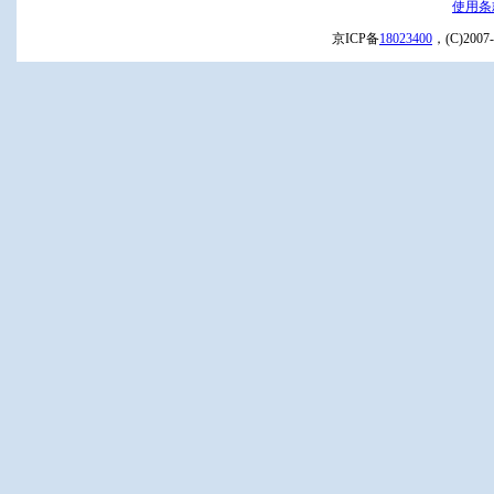
使用条
京ICP备
18023400
，(C)20