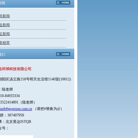
新闻
训新闻
业新闻
证新闻
章精萃
我们
达环球科技有限公司
朝阳区汤立路218号明天生活馆1140室(10012)
：陆老师
0-84935334
3522414891（陆老师）
stqb#igsgroup.com.cn
（请把#替换为@）
：307407959
：北京昱达ISTQB
众号：