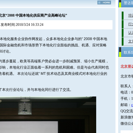
昱达
京“2008 中国本地化供应商产业高峰论坛”
培
行
发布时间:2010/3/24 16:33:24
认
译协本地化服务企业协作网发起，众多本地化企业参与的“ 2008 中国本地
文
前国际金融危机和市场形势下本地化行业面临的挑战、机遇、应对策略
和讨论。
联系
的逐步蔓延，欧美等高端客户势必会进一步削减预算、缩小生产规模，
北京昱
影响，本地化行业正面临着一系列的危机和困难。但是与会代表同时也
着机遇。 本次论坛还就“ MT 技术动态及其商业模式对本地化行业的
北京市
联系人
了本次行业论坛，并与本地化同行进行了交流。
电话：01
手机：1
邮箱：
c
QQ交流群
新浪微博
微信公