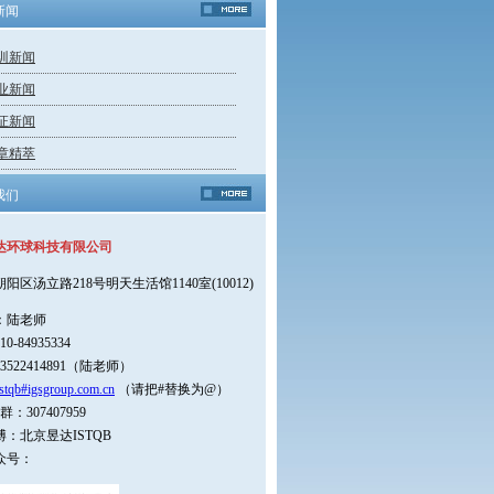
新闻
训新闻
业新闻
证新闻
章精萃
我们
达环球科技有限公司
朝阳区汤立路218号明天生活馆1140室(10012)
：陆老师
0-84935334
3522414891（陆老师）
stqb#igsgroup.com.cn
（请把#替换为@）
：307407959
：北京昱达ISTQB
众号：