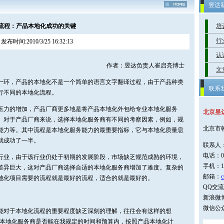
昱达
流程：产品本地化成功的关键
培
行
发布时间:2010/3/25 16:32:13
认
作者：昱达负责人崔启亮博士
文
一环，产品的本地化不是一个简单的语言文字翻译过程，由于产品种类
联系
行不同的本地化流程。
压力的增加，产品厂商更多地是将产品本地化外包给专业本地化服务
北京昱
。对于产品厂商来说，选择本地化服务商有不同的考察因素，例如，规
北京市
能力等。其中流程是本地化服务能力的最重要指标，它与本地化质量息
就成功了一半。
联系人
电话：01
行业，由于该行业仍处于初期的发展阶段，市场缺乏规范成熟的环境，
手机：1
差异巨大，这对产品厂商选择合适的本地化服务商增加了难度。复杂的
邮箱：
c
地化项目需要的流程就是最好的流程，适合的就是最好的。
QQ交流群
新浪微博
微信公
能对于本地化流程的重要程度缺乏深刻的理解，往往会有这样的想
意本地化服务商是否能在我规定的时间和预算内，按照产品本地化计