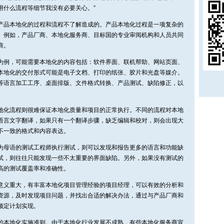
用什么流程等细节我没有必要关心。”
产品本地化的过程和流程不了解造成的。产品本地化过程是一项复杂的
。例如，产品厂商、本地化服务商、目标国的专业审阅机构和人员共同
商。
为例，可能需要本地化的内容包括：软件界面、联机帮助、网站页面、
本地化的交付形式可能是电子文档、打印的纸张、胶片和光盘等媒介。
等语言加工工序、桌面排版、文件格式转换、产品测试、缺陷修正，以
地化流程则很难保证本地化质量和项目的正常执行。不同的流程对本地
语言文字翻译，如果只有一个翻译步骤，缺乏编辑和校对，则会出现大
不一致的格式和内容表达。
为母语的测试工程师执行测试，则可以发现和报告更多的语言和功能缺
试，则往往只能发现一些不太重要的界面缺陷。另外，如果没有测试的
高的测试覆盖率和准确性。
意义重大，有丰富本地化项目管理经验的项目经理，可以有效的分析和
资源，及时发现项目问题，并找出合适的解决办法，通过与产品厂商和
预定计划实现。
的本地化实施准则。由于本地化行业发展不成熟，有些本地化服务商宣