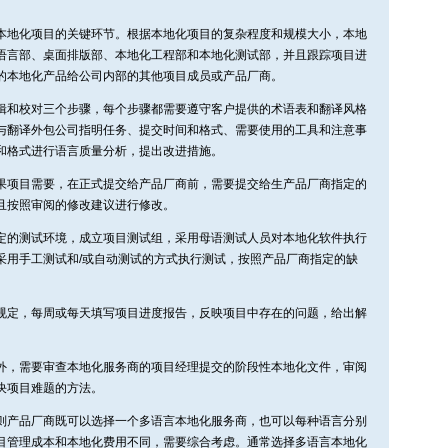
本地化项目的关键环节。根据本地化项目的复杂程度和规模大小，本地
语言部、桌面排版部、本地化工程部和本地化测试部，并且跟踪项目进
的本地化产品给公司内部的其他项目成员或产品厂商。
辑和校对三个步骤，每个步骤都需要遵守客户提供的术语表和翻译风格
与翻译外包公司指明任务、提交时间和格式、需要使用的工具和注意事
和格式进行语言质量分析，提出改进措施。
果项目需要，在正式提交给产品厂商前，需要提交给生产品厂商指定的
且按照审阅的修改建议进行修改。
定的测试环境，成立项目测试组，采用母语测试人员对本地化软件执行
采用手工测试和/或自动测试的方式执行测试，按照产品厂商指定的缺
规定，每周或每天填写项目进度报告，反映项目中存在的问题，给出解
外，需要审查本地化服务商的项目经理提交的阶段性本地化文件，审阅
决项目难题的方法。
则产品厂商既可以选择一个多语言本地化服务商，也可以每种语言分别
目管理成本和本地化费用不同，需要综合考虑。通常选择多语言本地化