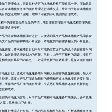
降低了管理成本，但是每种语言的本地化价格可能略高一些。而如果采
与多家本地化服务商的项目经理进行沟通交流，经常由于每家本地化服
项目的交流增加了困难，增加了潜在的部可预测的管理成本。
行过程中的变更是经常发生的事情，项目变更管理是本地化流程管理的重
同处理这些变更。
产品的开发和本地化同时进行，以便达到英文产品和本地化产品同步发
英文产品的内容和功能不断完善，本地化的内容需要相应的不断更新。
地化进度，要求在项目计划中尽可能确定英文产品的几个关键更新时间
碑，如何处理这些计划内的更新。另外，由于不可预料的因素，项目可
是构成项目风险的内容之一，对这些更新的有效处理，是保证项目顺利
本地化计划，造成本地化服务商时间和人员安排的紧张和困难，加大本
目经理，需要向产品厂商追加额外的费用和更改本地化项目进度时间，
源。而作为产品厂商的项目经理，应该尽可能早地传递项目更新信息，
进度和成本。
全部的本地化内容后，对于产品厂商和本地化服务厂商来说，并不意味
入库，马放南山”的时候。
备和执行情况进行总结。分为内部总结和外部总结，分析本地化服务商