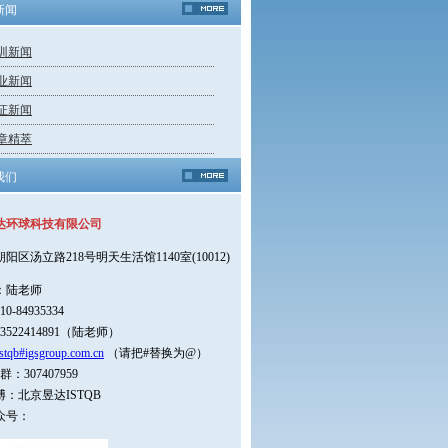
新闻
训新闻
业新闻
证新闻
章精萃
我们
达环球科技有限公司
朝阳区汤立路218号明天生活馆1140室(10012)
：陆老师
0-84935334
3522414891（陆老师）
stqb#igsgroup.com.cn
（请把#替换为@）
：307407959
：北京昱达ISTQB
众号：