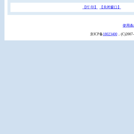
【打 印】
【关闭窗口】
使用条
京ICP备
18023400
，(C)20