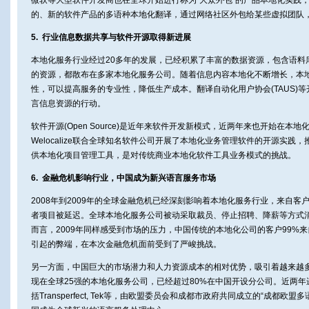
微软等大型软件开发商也在全球开始进行称为“大众外包”的产品本地化实践
的、新的软件产品的多语种本地化翻译，通过网络社区外包给某些虚拟团队
5. 行业信息数据共享与软件开源取得新进展
本地化服务行业经过20多年的发展，已经积累了丰富的数据资源，包含语料
的资源，都散布在多家本地化服务公司。随着信息内容本地化不断增长，本
性，可以提高服务的专业性，降低生产成本。翻译自动化用户协会(TAUS)
言信息资源的行动。
软件开源(Open Source)是近年来软件开发新模式，近两年来也开始在本
Welocalize联合全球知名软件公司开展了本地化业务管理软件的开源实践，推出
供本地化项目管理工具，是对传统商业本地化软件工具业务模式的挑战。
6. 金融危机影响行业，中国成为新兴语言服务市场
2008年到2009年的全球金融危机已经深刻影响着本地化服务行业，来自
者项目被延迟。全球本地化服务公司被动采取裁员、停止招聘、降薪等方式
而言，2009年同样感受到市场的压力，中国传统的本地化公司的客户99%
引起的弊端，在本次金融危机面前受到了严峻挑战。
另一方面，中国巨大的市场潜力和人力资源成本的相对优势，吸引着越来越
现在全球25强的本地化服务公司，已经超过80%在中国开设分公司。近两
括Transperfect, Tek等，由欧盟委员会和成都市政府共同成立的“成都