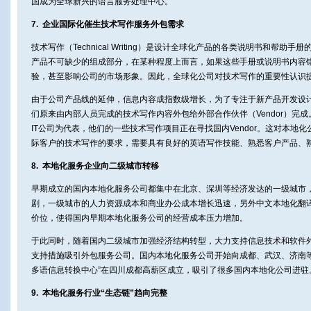
国成为全球新兴的语言服务处理中心。
7. 企业国际化催生技术写作服务外包需求
技术写作（Technical Writing）是设计全球化产品的各类说明书和帮
产品不可缺少的组成部分，在某种程度上而言，如果这些手册或说明书内容
验，甚至影响公司的市场形象。因此，全球化公司对技术写作的重要性认识
由于公司产品线的延伸，信息内容成指数级增长，为了专注于新产品开发设
们原来由内部人员完成的技术写作内容外包给外部合作伙伴（Vendor）完成。在国
IT公司为代表，他们的一些技术写作项目正在寻找国内Vendor。这对本地
际客户的技术写作的要求，需要具有良好的英语写作技能、熟悉客户产品、
8. 本地化服务企业向二级城市转移
早期成立的国内本地化服务公司都集中在北京、深圳等经济发达的一级城市
剧，一级城市的人力资源成本和商业办公成本增长迅速，另外中文本地化翻
价位，使得国内早期本地化服务公司的经营成本压力增加。
于此同时，随着国内二级城市加强经济结构转型，大力支持信息技术和软件
支持措施吸引外包服务公司。国内本地化服务公司开始向成都、武汉、济南等城
多语信息转换中心”在四川成都高薪区成立，吸引了很多国内本地化公司进驻
9. 本地化服务行业“生态链”趋向完整