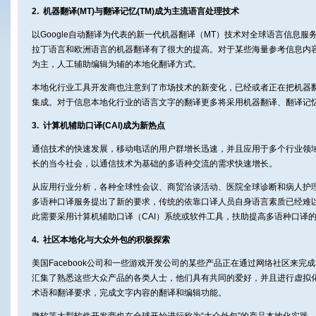
2. 机器翻译(MT)与翻译记忆(TM)成为主流语言处理技术
以Google自动翻译为代表的新一代机器翻译（MT）技术对全球语言信息
拉丁语言和欧洲语言的机器翻译有了很大的提高。对于某些海量参考信息内
为主，人工辅助编辑为辅的本地化翻译方式。
本地化行业工具开发商也注意到了市场技术的新变化，已经或者正在把机器
集成。对于信息本地化行业的语言文字的翻译更多将采用机器翻译、翻译记
3. 计算机辅助口译(CAI)成为新热点
通信技术的快速发展，移动电话的用户群增长迅速，并且应用于多个行业领
长的当今社会，以通信技术为基础的多语种交流的需求快速增长。
从应用行业分析，各种全球性会议、商贸洽谈活动、医院全球诊断和病人护
多语种口译服务提出了新的要求，传统的依靠口译人员自身语言素质已经难
此需要采用计算机辅助口译（CAI）系统或软件工具，扶助提高多语种口译
4. 社区本地化与大众外包的积极探索
美国Facebook公司和一些游戏开发公司的某些产品正在通过网络社区来完
汇集了熟悉这些大众产品的各类人士，他们具有共同的爱好，并且进行虚拟
术语和翻译要求，完成文字内容的翻译和编辑功能。