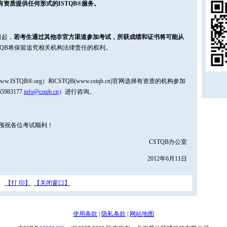
有资质提供任何形式的
ISTQB®
服务。
日起，
若考生通过其他非官方渠道参加考试，所获成绩和证书将可能从
CSTQB将保留追究相关机构法律责任的权利。
STQB®.org）和CSTQB(www.cstqb.cn)官网选择有资质的机构参加
983177
info@cstqb.cn
）进行咨询。
注，预祝各位考试顺利！
CSTQB办公室
2012年6月11日
【打 印】
【关闭窗口】
使用条款
|
隐私条款
|
网站地图