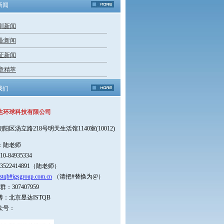
新闻
训新闻
业新闻
证新闻
章精萃
我们
达环球科技有限公司
朝阳区汤立路218号明天生活馆1140室(10012)
：陆老师
0-84935334
3522414891（陆老师）
stqb#igsgroup.com.cn
（请把#替换为@）
：307407959
：北京昱达ISTQB
众号：