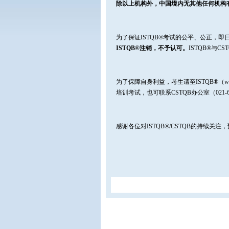
除以上机构外，中国境内无其他任何机构
为了保证ISTQB®考试的公平、公正，即
ISTQB®
注销，不予认可
。
ISTQB®与
为了保障自身利益，考生请至ISTQB®（www.I
培训考试，也可联系CSTQB办公室（021-65
感谢各位对ISTQB®/CSTQB的持续关