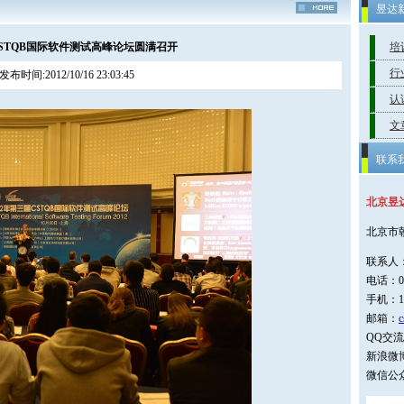
昱达
STQB国际软件测试高峰论坛圆满召开
培
行
发布时间:2012/10/16 23:03:45
认
文
联系
北京昱
北京市
联系人
电话：01
手机：1
邮箱：
c
QQ交流群
新浪微博
微信公