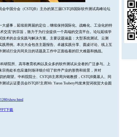
委员会中国分会（CSTQB）主办的第三届CSTQB国际软件测试高峰论坛
一大盛事，延续前两届的定位，继续保持国际化、战略化、工业化的特
技术交流“的宗旨，致力于为行业提供一个高端的交流平台。论坛延续学
试技术的企业实践与解决方案。主要议题涵盖：大型系统测试、云测
实践用例。本次大会包含主题报告、卓越实践分享、圆桌讨论、线上互
件测试行业共同关注的话题及工作中正面临着的巨大难题和挑战。
业、科研院所、高等教育机构以及众多的软件测试从业者的广泛参与。上
朱宗尧处长也应邀到场详细介绍了软件产业的形势和前景，并对
切的期望。中科院院士、CSTQB主席周兴铭教授，CSTQB奠基人、同
委员会ISTQB?主席Mr. Yaron Tsubery均发来贺词祝贺大会圆
/1280/show.html
PPT下载