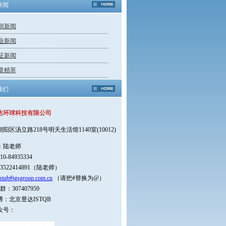
新闻
训新闻
业新闻
证新闻
章精萃
我们
达环球科技有限公司
朝阳区汤立路218号明天生活馆1140室(10012)
：陆老师
0-84935334
3522414891（陆老师）
stqb#igsgroup.com.cn
（请把#替换为@）
：307407959
：北京昱达ISTQB
众号：