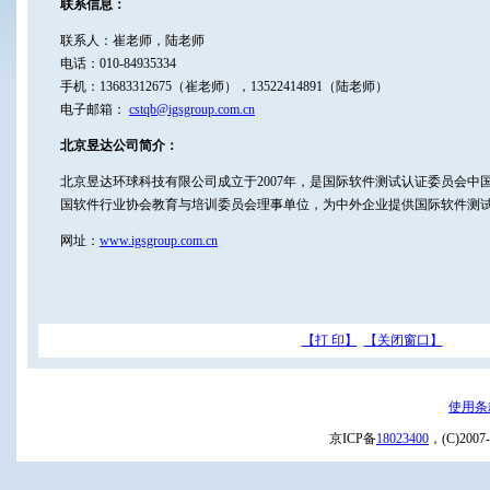
联系信息：
联系人：崔老师，陆老师
电话：010-84935334
手机：13683312675（崔老师），13522414891（陆老师）
电子邮箱：
cstqb@igsgroup.com.cn
北京昱达公司简介：
北京昱达环球科技有限公司成立于2007年，是国际软件测试认证委员会中
国软件行业协会教育与培训委员会理事单位，为中外企业提供国际软件测
网址：
www.igsgroup.com.cn
【打 印】
【关闭窗口】
使用条
京ICP备
18023400
，(C)20